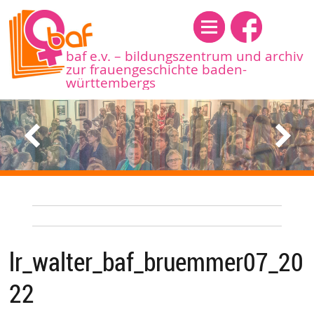
Menü
baf e.v. – bildungszentrum und archiv
zur frauengeschichte baden-
württembergs
lr_walter_baf_bruemmer07_20
22