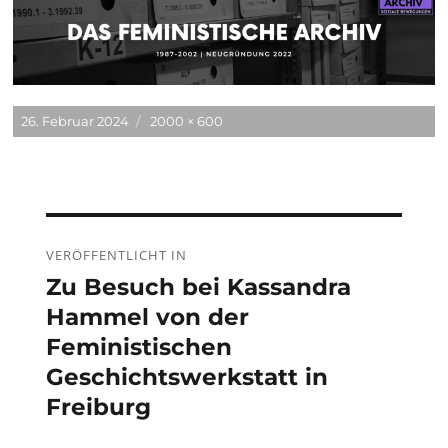
Veröffentlicht
Originalgröße
26. Februar 2024
2000 × 600
am
Beitragsnavigation
VERÖFFENTLICHT IN
Zu Besuch bei Kassandra
Hammel von der
Feministischen
Geschichtswerkstatt in
Freiburg