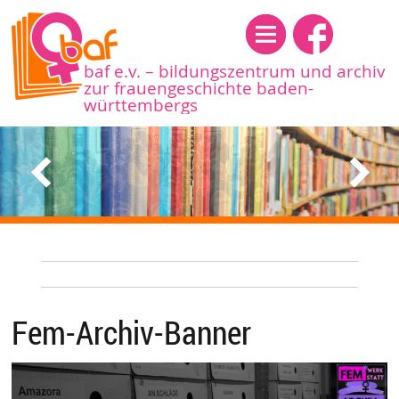
Menü
baf e.v. – bildungszentrum und archiv
zur frauengeschichte baden-
württembergs
Fem-Archiv-Banner