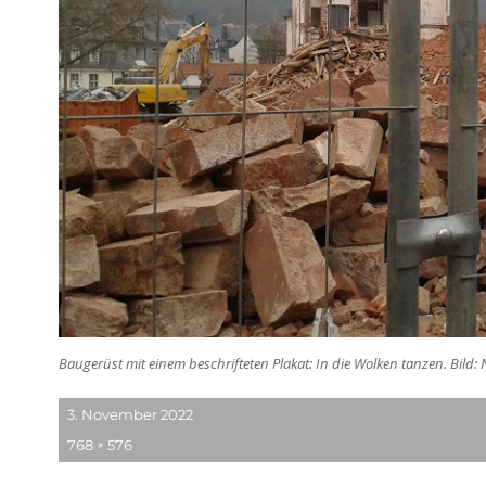
Baugerüst mit einem beschrifteten Plakat: In die Wolken tanzen. Bild
Veröffentlicht
3. November 2022
am
Originalgröße
768 × 576