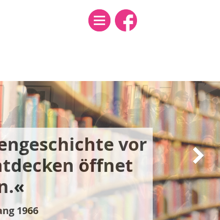
Menü
en­­­­gerechtig­­
ifft uns alle, sie
in
nthema.«
ang 1938