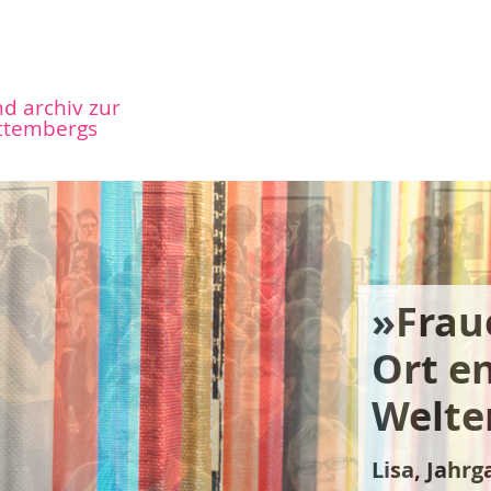
nd archiv zur
ttembergs
­»Chanc
keit tr
ist ke
Fraue
Ilse, Jahrg