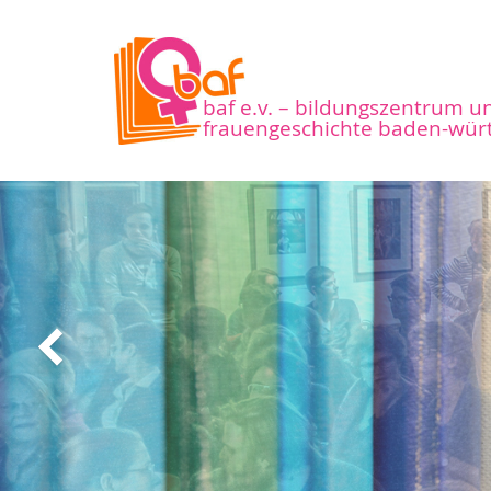
baf e.v. – bildungszentrum u
frauengeschichte baden-wür