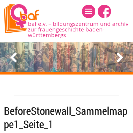
Menü
baf e.v. – bildungszentrum und archiv
zur frauengeschichte baden-
württembergs
BeforeStonewall_Sammelmap
pe1_Seite_1