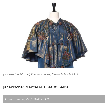
Japanischer Mantel, Vorderansicht, Emmy Schoch 1911
Japanischer Mantel aus Batist, Seide
Veröffentlicht
Originalgröße
6. Februar 2025
840 × 560
am