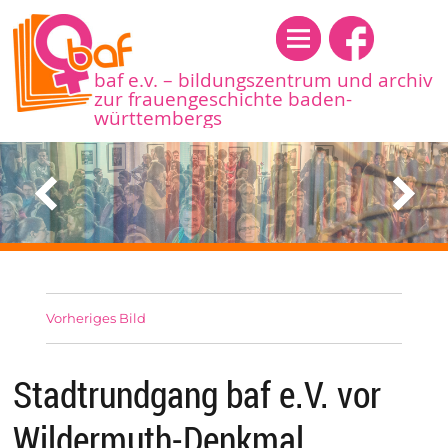
Menü
baf e.v. – bildungszentrum und archiv
zur frauengeschichte baden-
württembergs
Vorheriges Bild
Stadtrundgang baf e.V. vor
Wildermuth-Denkmal