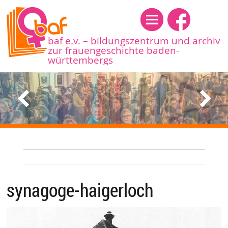
Menü
baf e.v. – bildungszentrum und archiv
zur frauengeschichte baden-
württembergs
synagoge-haigerloch