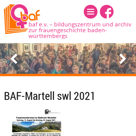
Menü
baf e.v. – bildungszentrum und archiv
zur frauengeschichte baden-
württembergs
BAF-Martell swl 2021