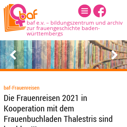
Menü
baf e.v. – bildungszentrum und archiv
zur frauengeschichte baden-
württembergs
baf-Frauenreisen
Die Frauenreisen 2021 in
Kooperation mit dem
Frauenbuchladen Thalestris sind