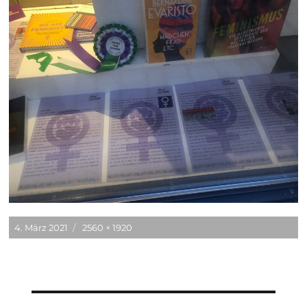
Veröffentlicht
Originalgröße
4. März 2021
2560 × 1920
am
Beitragsnavigation