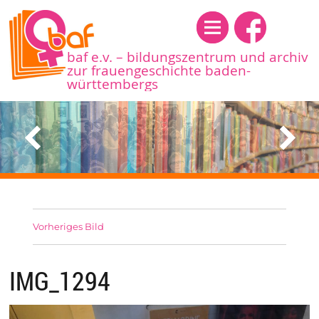
Menü
baf e.v. – bildungszentrum und archiv
zur frauengeschichte baden-
württembergs
Vorheriges Bild
IMG_1294