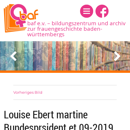
Menü
baf e.v. – bildungszentrum und archiv
zur frauengeschichte baden-
württembergs
Vorheriges Bild
Louise Ebert martine
Bundesprsident et 09-2019