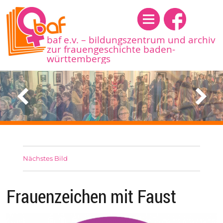
Menü
baf e.v. – bildungszentrum und archiv
zur frauengeschichte baden-
württembergs
Nächstes Bild
Frauenzeichen mit Faust