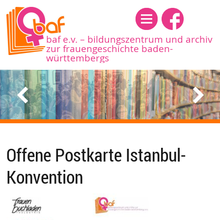
Menü
baf e.v. – bildungszentrum und archiv
zur frauengeschichte baden-
württembergs
Offene Postkarte Istanbul-
Konvention