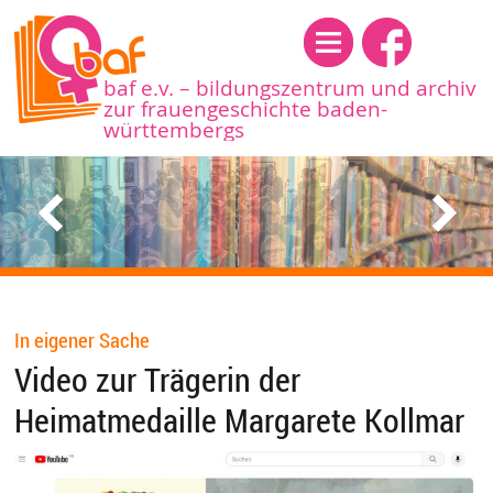
Menü
baf e.v. – bildungszentrum und archiv
zur frauengeschichte baden-
württembergs
In eigener Sache
Video zur Trägerin der
Heimatmedaille Margarete Kollmar