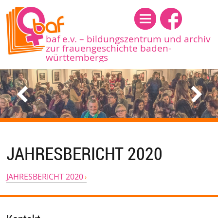
Menü
baf e.v. – bildungszentrum und archiv
zur frauengeschichte baden-
württembergs
JAHRESBERICHT 2020
JAHRESBERICHT 2020