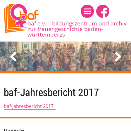
Menü
baf e.v. – bildungszentrum und archiv
zur frauengeschichte baden-
württembergs
baf-Jahresbericht 2017
baf-Jahresbericht 2017