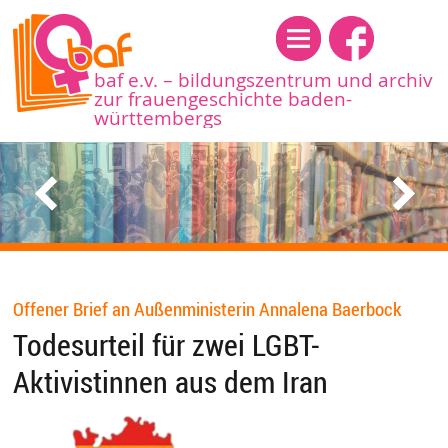
Menü
baf e.v. – bildungszentrum und archiv
zur frauengeschichte baden-
württembergs
Offener Brief an Außenministerin Annalena Baerbock
Todesurteil für zwei LGBT-
Aktivistinnen aus dem Iran