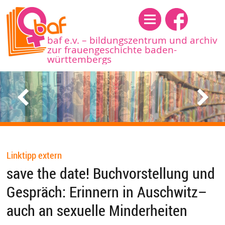
Menü
baf e.v. – bildungszentrum und archiv
zur frauengeschichte baden-
württembergs
Linktipp extern
save the date! Buchvorstellung und
Gespräch: Erinnern in Auschwitz–
auch an sexuelle Minderheiten