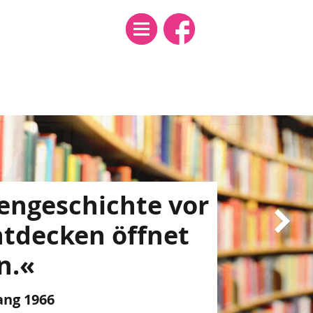
Menü
en­­­­gerechtig­­
ifft uns alle, sie
in
nthema.«
ang 1938