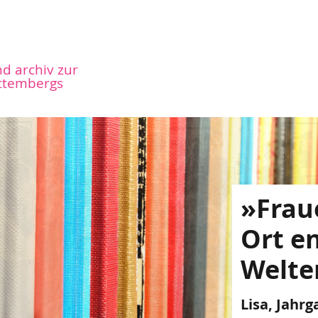
nd archiv zur
ttembergs
­»Chanc
keit tr
ist ke
Fraue
Ilse, Jahrg