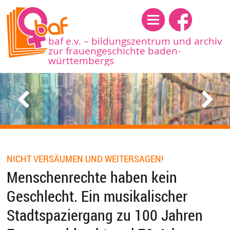
Menü
baf e.v. – bildungszentrum und archiv
zur frauengeschichte baden-
württembergs
NICHT VERSÄUMEN UND WEITERSAGEN!
Menschenrechte haben kein
Geschlecht. ­Ein musikalischer
Stadtspaziergang zu 100 Jahren