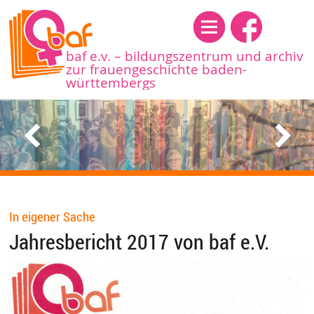
Menü
baf e.v. – bildungszentrum und archiv
zur frauengeschichte baden-
württembergs
In eigener Sache
Jahresbericht 2017 von baf e.V.