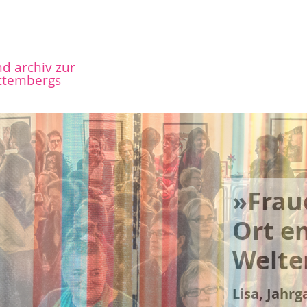
nd archiv zur
ttembergs
­»Chanc
keit tr
ist ke
Fraue
Ilse, Jahrg