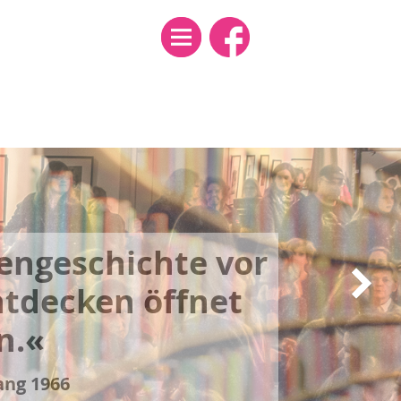
Menü
en­­­­gerechtig­­
ifft uns alle, sie
in
nthema.«
ang 1938