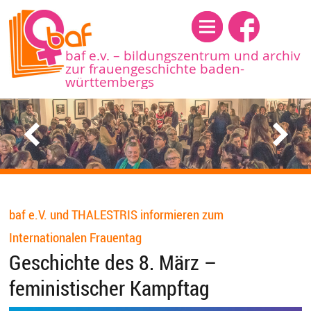
Menü
baf e.v. – bildungszentrum und archiv
zur frauengeschichte baden-
württembergs
baf e.V. und THALESTRIS informieren zum
Internationalen Frauentag
Geschichte des 8. März –
feministischer Kampftag