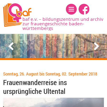
Menü
baf e.v. – bildungszentrum und archiv
zur frauengeschichte baden-
württembergs
Sonntag, 26. August bis Sonntag, 02. September 2018
Frauenwanderreise ins
ursprüngliche Ultental