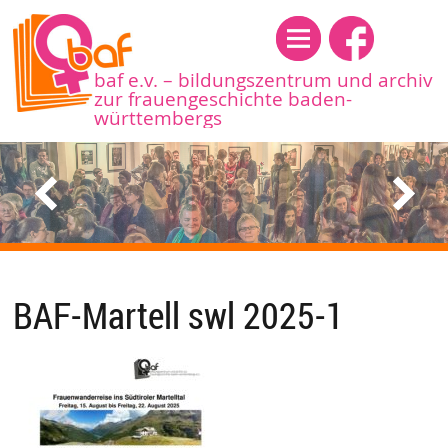
Menü
baf e.v. – bildungszentrum und archiv
zur frauengeschichte baden-
württembergs
BAF-Martell swl 2025-1