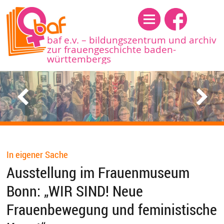
Menü
baf e.v. – bildungszentrum und archiv
zur frauengeschichte baden-
württembergs
In eigener Sache
Ausstellung im Frauenmuseum
Bonn: „WIR SIND! Neue
Frauenbewegung und feministische