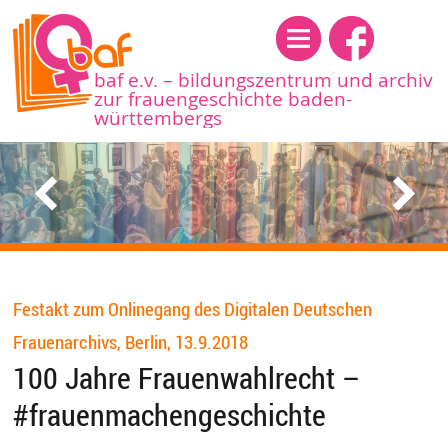
Menü
baf e.v. – bildungszentrum und archiv
zur frauengeschichte baden-
württembergs
Festakt zum Onlinegang des Digitalen Deutschen
Frauenarchivs, Berlin, 13.9.2018
100 Jahre Frauenwahlrecht –
#frauenmachengeschichte